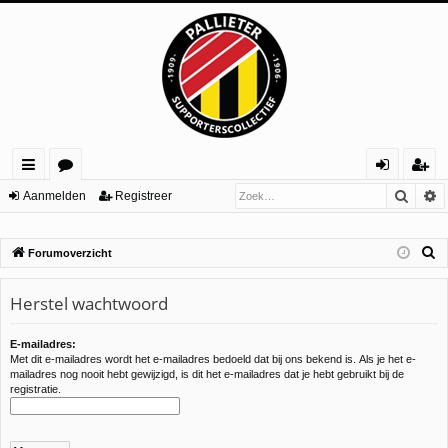
Zoek
U
ne
or
an
eg
Aanmelden
Registreer
lle
u
m
ist
Z
Forumoverzicht
lin
m
el
re
o
ks
s
de
er
e
Herstel wachtwoord
n
k
E-mailadres:
Met dit e-mailadres wordt het e-mailadres bedoeld dat bij ons bekend is. Als je het e-
mailadres nog nooit hebt gewijzigd, is dit het e-mailadres dat je hebt gebruikt bij de
registratie.