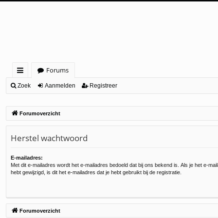
Forums
ne
Zoek
Aanmelden
Registreer
lle
Forumoverzicht
lin
ks
Herstel wachtwoord
E-mailadres:
Met dit e-mailadres wordt het e-mailadres bedoeld dat bij ons bekend is. Als je het e-mai
hebt gewijzigd, is dit het e-mailadres dat je hebt gebruikt bij de registratie.
Forumoverzicht