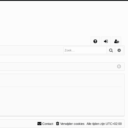
S
Zoek
Uit
V
an
eg
&
m
ist
A
el
re
de
er
n
Contact
Verwijder cookies
Alle tijden zijn
UTC+02:00