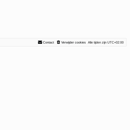
t
s
t
e
b
e
r
i
c
h
Contact
Verwijder cookies
Alle tijden zijn
UTC+02:00
t