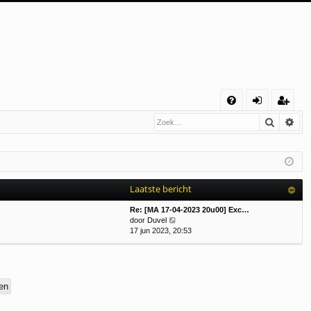
S
Zoek
Uit
V
an
eg
&
m
ist
A
el
re
de
er
Laatste bericht
n
Re: [MA 17-04-2023 20u00] Exc…
B
door
Duvel
e
17 jun 2023, 20:53
k
i
j
k
l
a
a