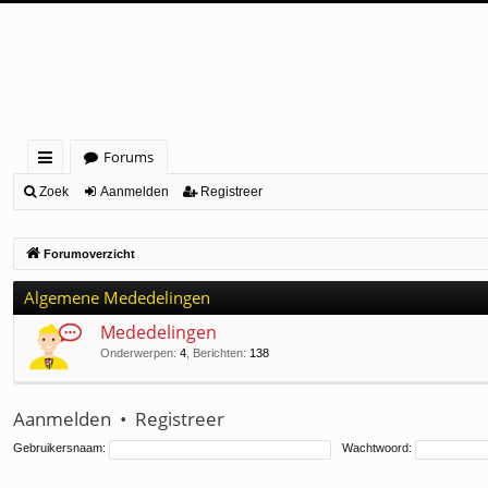
Forums
ne
Zoek
Aanmelden
Registreer
lle
Forumoverzicht
lin
ks
Algemene Mededelingen
Mededelingen
Onderwerpen
:
4
,
Berichten
:
138
Aanmelden
•
Registreer
Gebruikersnaam:
Wachtwoord: