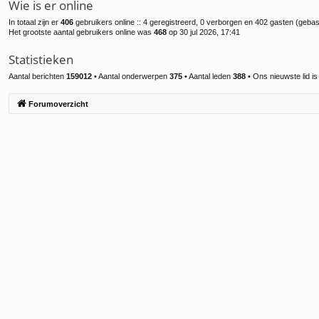
Wie is er online
In totaal zijn er
406
gebruikers online :: 4 geregistreerd, 0 verborgen en 402 gasten (gebas
Het grootste aantal gebruikers online was
468
op 30 jul 2026, 17:41
Statistieken
Aantal berichten
159012
• Aantal onderwerpen
375
• Aantal leden
388
• Ons nieuwste lid i
Forumoverzicht