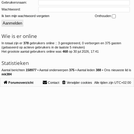
Gebruikersnaam:
Wachtwoord:
Ik ben mijn wachtwoord vergeten
Onthouden
Wie is er online
In totaal zijn er
378
gebruikers online :: 3 geregistreerd, 0 verborgen en 375 gasten
(gebaseerd op actieve gebruikers in de laatste 5 minuten)
Het grootste aantal gebruikers online was
468
op 30 jul 2026, 17:41
Statistieken
Aantal berichten
158977
• Aantal onderwerpen
375
• Aantal leden
388
• Ons nieuwste lid is
mk384
Forumoverzicht
Contact
Verwijder cookies
Alle tijden zijn
UTC+02:00