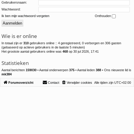
Gebruikersnaam:
Wachtwoord:
Ik ben mijn wachtwoord vergeten
Onthouden
Wie is er online
In totaal zijn er
310
gebruikers online :: 4 geregistreerd, 0 verborgen en 306 gasten
(gebaseerd op actieve gebruikers in de laatste 5 minuten)
Het grootste aantal gebruikers online was
468
op 30 jul 2026, 17:41
Statistieken
Aantal berichten
159030
• Aantal onderwerpen
375
• Aantal leden
388
• Ons nieuwste lid is
mk384
Forumoverzicht
Contact
Verwijder cookies
Alle tijden zijn
UTC+02:00