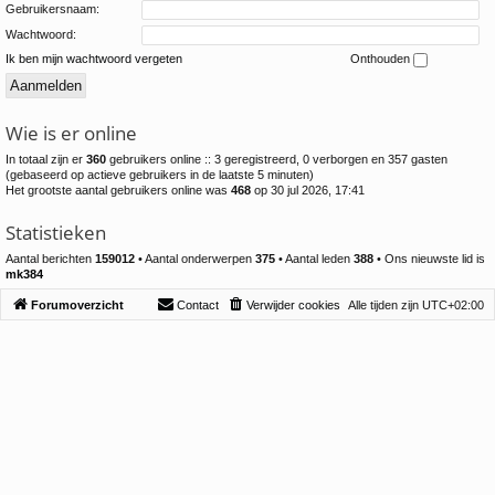
Gebruikersnaam:
Wachtwoord:
Ik ben mijn wachtwoord vergeten
Onthouden
Wie is er online
In totaal zijn er
360
gebruikers online :: 3 geregistreerd, 0 verborgen en 357 gasten
(gebaseerd op actieve gebruikers in de laatste 5 minuten)
Het grootste aantal gebruikers online was
468
op 30 jul 2026, 17:41
Statistieken
Aantal berichten
159012
• Aantal onderwerpen
375
• Aantal leden
388
• Ons nieuwste lid is
mk384
Forumoverzicht
Contact
Verwijder cookies
Alle tijden zijn
UTC+02:00