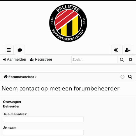
Zoek
U
ne
or
an
eg
Aanmelden
Registreer
lle
u
m
ist
Z
Forumoverzicht
lin
m
el
re
o
Neem contact op met een forumbeheerder
ks
s
de
er
e
n
k
Ontvanger:
Beheerder
Je e-mailadres:
Je naam: