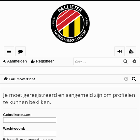
Zoek
U
ne
or
an
eg
Aanmelden
Registreer
lle
u
m
ist
Z
Forumoverzicht
lin
m
el
re
o
ks
s
de
er
e
Je moet geregistreerd en aangemeld zijn om profielen
n
k
te kunnen bekijken.
Gebruikersnaam:
Wachtwoord:
Ik ben mijn wachtwoord vergeten