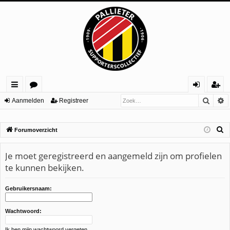
Zoek
U
ne
or
an
eg
Aanmelden
Registreer
lle
u
m
ist
Z
Forumoverzicht
lin
m
el
re
o
ks
s
de
er
e
Je moet geregistreerd en aangemeld zijn om profielen
n
k
te kunnen bekijken.
Gebruikersnaam:
Wachtwoord:
Ik ben mijn wachtwoord vergeten