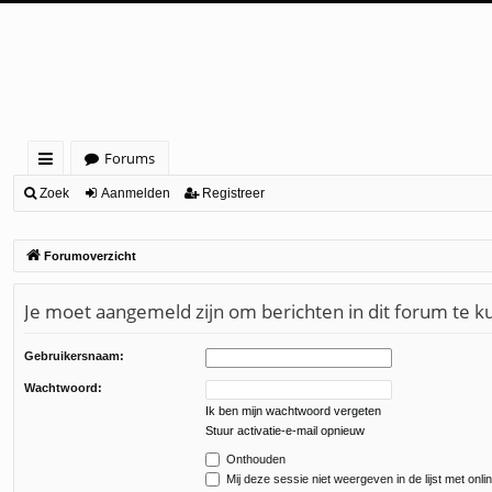
Forums
ne
Zoek
Aanmelden
Registreer
lle
Forumoverzicht
lin
ks
Je moet aangemeld zijn om berichten in dit forum te k
Gebruikersnaam:
Wachtwoord:
Ik ben mijn wachtwoord vergeten
Stuur activatie-e-mail opnieuw
Onthouden
Mij deze sessie niet weergeven in de lijst met onli