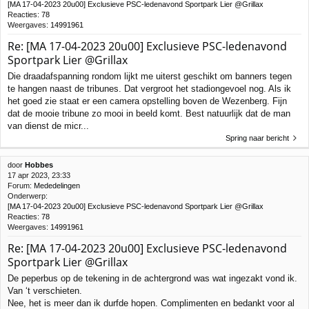
[MA 17-04-2023 20u00] Exclusieve PSC-ledenavond Sportpark Lier @Grillax
Reacties:
78
Weergaves:
14991961
Re: [MA 17-04-2023 20u00] Exclusieve PSC-ledenavond
Sportpark Lier @Grillax
Die draadafspanning rondom lijkt me uiterst geschikt om banners tegen
te hangen naast de tribunes. Dat vergroot het stadiongevoel nog. Als ik
het goed zie staat er een camera opstelling boven de Wezenberg. Fijn
dat de mooie tribune zo mooi in beeld komt. Best natuurlijk dat de man
van dienst de micr...
Spring naar bericht
door
Hobbes
17 apr 2023, 23:33
Forum:
Mededelingen
Onderwerp:
[MA 17-04-2023 20u00] Exclusieve PSC-ledenavond Sportpark Lier @Grillax
Reacties:
78
Weergaves:
14991961
Re: [MA 17-04-2023 20u00] Exclusieve PSC-ledenavond
Sportpark Lier @Grillax
De peperbus op de tekening in de achtergrond was wat ingezakt vond ik.
Van ‘t verschieten.
Nee, het is meer dan ik durfde hopen. Complimenten en bedankt voor al