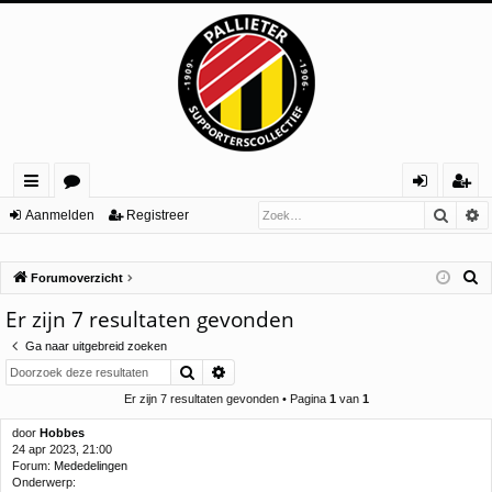
Zoek
U
ne
or
an
eg
Aanmelden
Registreer
lle
u
m
ist
Z
Forumoverzicht
lin
m
el
re
o
Er zijn 7 resultaten gevonden
ks
s
de
er
e
Ga naar uitgebreid zoeken
n
k
Zoek
Uitgebreid zoeken
Er zijn 7 resultaten gevonden • Pagina
1
van
1
door
Hobbes
24 apr 2023, 21:00
Forum:
Mededelingen
Onderwerp: