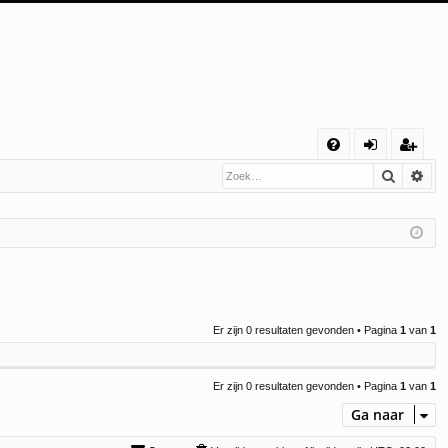
S
Zoek
Uit
V
an
eg
&
m
ist
A
el
re
de
er
n
Er zijn 0 resultaten gevonden • Pagina
1
van
1
Er zijn 0 resultaten gevonden • Pagina
1
van
1
Ga naar