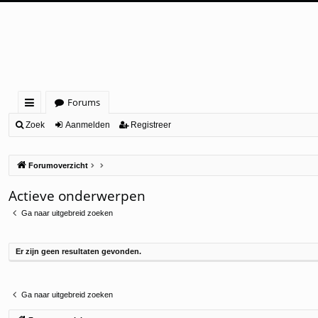
Forums
ne
Zoek
Aanmelden
Registreer
lle
Forumoverzicht
lin
ks
Actieve onderwerpen
Ga naar uitgebreid zoeken
Er zijn geen resultaten gevonden.
Ga naar uitgebreid zoeken