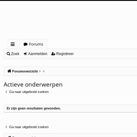
Forums
ne
Zoek
Aanmelden
Registreer
lle
Forumoverzicht
lin
ks
Actieve onderwerpen
Ga naar uitgebreid zoeken
Er zijn geen resultaten gevonden.
Ga naar uitgebreid zoeken