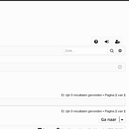
S
Zoek
Uit
V
an
eg
&
m
ist
A
el
re
de
er
n
Er zijn 0 resultaten gevonden • Pagina
1
van
1
Er zijn 0 resultaten gevonden • Pagina
1
van
1
Ga naar