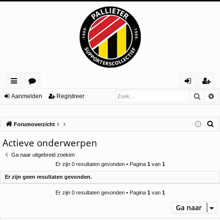
Zoek
U
ne
or
an
eg
Aanmelden
Registreer
lle
u
m
ist
Z
Forumoverzicht
lin
m
el
re
o
Actieve onderwerpen
ks
s
de
er
e
Ga naar uitgebreid zoeken
n
k
Er zijn 0 resultaten gevonden • Pagina
1
van
1
Er zijn geen resultaten gevonden.
Er zijn 0 resultaten gevonden • Pagina
1
van
1
Ga naar