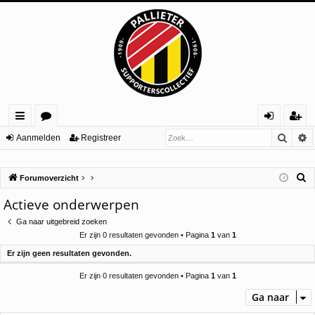
Zoek
U
ne
or
an
eg
Aanmelden
Registreer
lle
u
m
ist
Z
Forumoverzicht
lin
m
el
re
o
Actieve onderwerpen
ks
s
de
er
e
Ga naar uitgebreid zoeken
n
k
Er zijn 0 resultaten gevonden • Pagina
1
van
1
Er zijn geen resultaten gevonden.
Er zijn 0 resultaten gevonden • Pagina
1
van
1
Ga naar