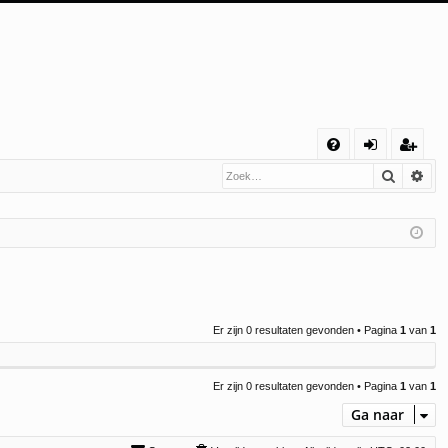
S
Zoek
Uit
V
an
eg
&
m
ist
A
el
re
de
er
n
Er zijn 0 resultaten gevonden • Pagina
1
van
1
Er zijn 0 resultaten gevonden • Pagina
1
van
1
Ga naar