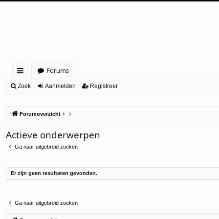
Forums
ne
Zoek
Aanmelden
Registreer
lle
Forumoverzicht
lin
ks
Actieve onderwerpen
Ga naar uitgebreid zoeken
Er zijn geen resultaten gevonden.
Ga naar uitgebreid zoeken