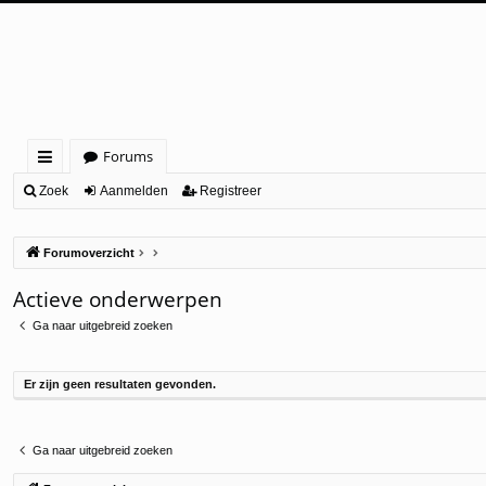
Forums
ne
Zoek
Aanmelden
Registreer
lle
Forumoverzicht
lin
ks
Actieve onderwerpen
Ga naar uitgebreid zoeken
Er zijn geen resultaten gevonden.
Ga naar uitgebreid zoeken