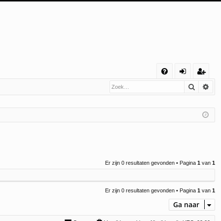
S
Zoek
Uit
V
an
eg
&
m
ist
A
el
re
de
er
n
Er zijn 0 resultaten gevonden • Pagina
1
van
1
Er zijn 0 resultaten gevonden • Pagina
1
van
1
Ga naar