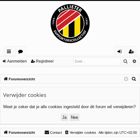
Zoek
U
ne
or
an
eg
Aanmelden
Registreer
lle
u
m
ist
Z
Forumoverzicht
lin
m
el
re
o
ks
s
de
er
e
Verwijder cookies
n
k
Weet je zeker dat je alle cookies ingesteld door dit forum wil verwijderen?
Forumoverzicht
Contact
Verwijder cookies
Alle tijden zijn
UTC+02:00