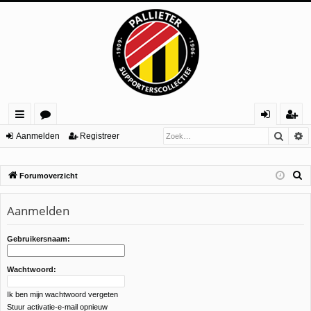
Zoek
U
ne
or
an
eg
Aanmelden
Registreer
lle
u
m
ist
Z
Forumoverzicht
lin
m
el
re
o
ks
s
de
er
e
Aanmelden
n
k
Gebruikersnaam:
Wachtwoord:
Ik ben mijn wachtwoord vergeten
Stuur activatie-e-mail opnieuw