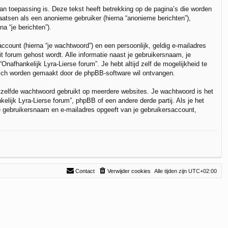
n toepassing is. Deze tekst heeft betrekking op de pagina’s die worden
aatsen als een anonieme gebruiker (hierna “anonieme berichten”),
na “je berichten”).
count (hierna “je wachtwoord”) en een persoonlijk, geldig e-mailadres
dit forum gehost wordt. Alle informatie naast je gebruikersnaam, je
“Onafhankelijk Lyra-Lierse forum”. Je hebt altijd zelf de mogelijkheid te
tisch worden gemaakt door de phpBB-software wil ontvangen.
hetzelfde wachtwoord gebruikt op meerdere websites. Je wachtwoord is het
lijk Lyra-Lierse forum”, phpBB of een andere derde partij. Als je het
je gebruikersnaam en e-mailadres opgeeft van je gebruikersaccount,
Contact
Verwijder cookies
Alle tijden zijn
UTC+02:00