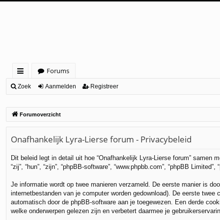
Forums
ne
Zoek
Aanmelden
Registreer
lle
Forumoverzicht
lin
ks
Onafhankelijk Lyra-Lierse forum - Privacybeleid
Dit beleid legt in detail uit hoe “Onafhankelijk Lyra-Lierse forum” samen m
“zij”, “hun”, “zijn”, “phpBB-software”, “www.phpbb.com”, “phpBB Limited”,
Je informatie wordt op twee manieren verzameld. De eerste manier is do
internetbestanden van je computer worden gedownload). De eerste twee c
automatisch door de phpBB-software aan je toegewezen. Een derde cooki
welke onderwerpen gelezen zijn en verbetert daarmee je gebruikerservari