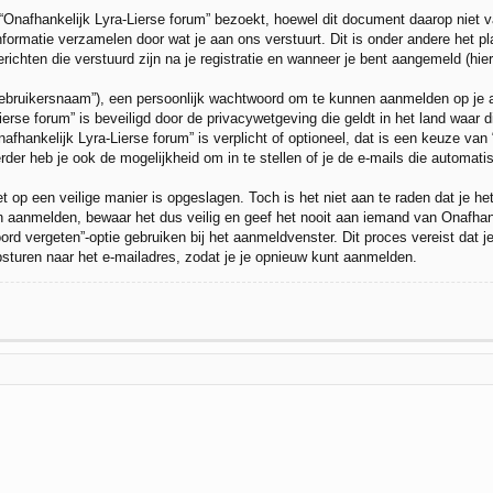
afhankelijk Lyra-Lierse forum” bezoekt, hoewel dit document daarop niet va
ormatie verzamelen door wat je aan ons verstuurt. Dit is onder andere het pl
richten die verstuurd zijn na je registratie en wanneer je bent aangemeld (hier
gebruikersnaam”), een persoonlijk wachtwoord om te kunnen aanmelden op je ac
Lierse forum” is beveiligd door de privacywetgeving die geldt in het land waar 
nafhankelijk Lyra-Lierse forum” is verplicht of optioneel, dat is een keuze van 
der heb je ook de mogelijkheid om in te stellen of je de e-mails die automa
et op een veilige manier is opgeslagen. Toch is het niet aan te raden dat je 
 aanmelden, bewaar het dus veilig en geef het nooit aan iemand van Onafhanke
rd vergeten”-optie gebruiken bij het aanmeldvenster. Dit proces vereist dat 
turen naar het e-mailadres, zodat je je opnieuw kunt aanmelden.