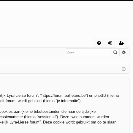
S
Zoek
Uit
V
an
eg
&
m
ist
A
el
re
de
er
n
lijk Lyra-Lierse forum”, “https://forum.pallieters.be”) en phpBB (hierna
 forum, wordt gebruikt (hierna “je informatie”).
kies aan (kleine tekstbestanden die naar de tijdelijke
 sessienummer (hierna “session-id”). Deze twee nummers worden
ijk Lyra-Lierse forum”. Deze cookie wordt gebruikt om op te slaan