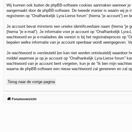
Wij kunnen ook buiten de phpBB-software cookies aanmaken wanneer je “On
aangemaakt door de phpBB-software. De tweede manier is waarin wij je inf
registreren op “Onafhankelijk Lyra-Lierse forum” (hierna “je account”) en be
Je account bevat minstens een unieke identificeerbare naam (hierna “je 
(hierna “je e-mail”). Je informatie voor je account op “Onafhankelijk Lyra-
wachtwoord en je e-mailadres die vereist is bij het registratieproces op “O
bepalen welke informatie van je account openbaar wordt weergegeven. Ver
Je wachtwoord is versleuteld (en kan niet worden ontsleuteld) waardoor h
middel waarmee je op je account op “Onafhankelijk Lyra-Lierse forum” kan
wachtwoord van je account bent vergeten, kun je de “Ik ben mijn wachtwoo
waarna de phpBB-software een nieuw wachtwoord zal genereren en zal ops
Terug naar de vorige pagina
Forumoverzicht