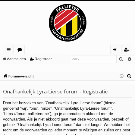
Zoek
U
ne
or
an
eg
Aanmelden
Registreer
lle
u
m
ist
Z
Forumoverzicht
lin
m
el
re
o
ks
s
de
er
e
Onafhankelijk Lyra-Lierse forum - Registratie
n
k
Door het bezoeken van “Onafhankelijk Lyra-Lierse forum” (hierna
genoemd “wij”, “ons”, “onze”, “Onafhankelijk Lyra-Lierse forum”,
“https://forum.pallieters.be”), ga je automatisch akkoord met de
voorwaarden. Als je niet akkoord gaat met deze voorwaarden, bezoek of
gebruik “Onafhankelijk Lyra-Lierse forum” dan niet langer. We hebben het
recht om de voorwaarden op ieder moment te wijzigen en zullen ons best