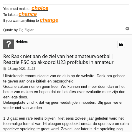
choice
You must make a
chance
To take a
change
If you want anything to
.
Quote by Zig Ziglar
h
Hobbes
o
o
g
Re: Raak niet aan de ziel van het amateurvoetbal |
Reactie PSC op akkoord U23 profclubs in amateur
B
18 aug 2021, 21:17
e
Uitstekende communicatie van de club op de website. Dank om gehoor
r
te geven aan onze kritiek en bezorgdheid.
i
c
Gedane zaken nemen geen keer. We kunnen niet meer doen dan er het
h
beste van maken en hopen dat de beloftes over evaluatie meer zijn dan
t
een lege doos.
Belangrijkste vind ik dat wij geen wedstrijden inboeten. Blij gaan we er
verder niet van worden.
1 B gaat een rare reeks blijven. Niet eens zoveel jaar geleden werd het
toenmalige format van 16 ploegen opgedoekt omdat de sportieve en extra
sportieve spreiding te groot werd. Zoveel jaar later is die spreiding nog