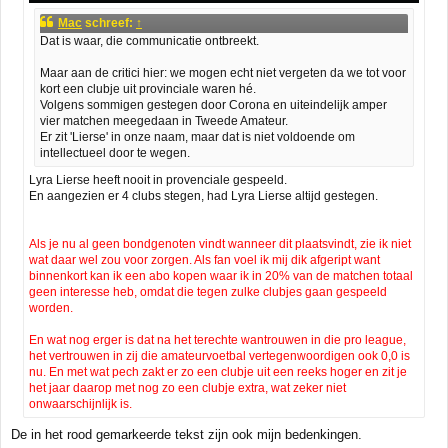
c
Mac
schreef:
↑
h
Dat is waar, die communicatie ontbreekt.
t
Maar aan de critici hier: we mogen echt niet vergeten da we tot voor
kort een clubje uit provinciale waren hé.
Volgens sommigen gestegen door Corona en uiteindelijk amper
vier matchen meegedaan in Tweede Amateur.
Er zit 'Lierse' in onze naam, maar dat is niet voldoende om
intellectueel door te wegen.
Lyra Lierse heeft nooit in provenciale gespeeld.
En aangezien er 4 clubs stegen, had Lyra Lierse altijd gestegen.
Als je nu al geen bondgenoten vindt wanneer dit plaatsvindt, zie ik niet
wat daar wel zou voor zorgen. Als fan voel ik mij dik afgeript want
binnenkort kan ik een abo kopen waar ik in 20% van de matchen totaal
geen interesse heb, omdat die tegen zulke clubjes gaan gespeeld
worden.
En wat nog erger is dat na het terechte wantrouwen in die pro league,
het vertrouwen in zij die amateurvoetbal vertegenwoordigen ook 0,0 is
nu. En met wat pech zakt er zo een clubje uit een reeks hoger en zit je
het jaar daarop met nog zo een clubje extra, wat zeker niet
onwaarschijnlijk is.
De in het rood gemarkeerde tekst zijn ook mijn bedenkingen.