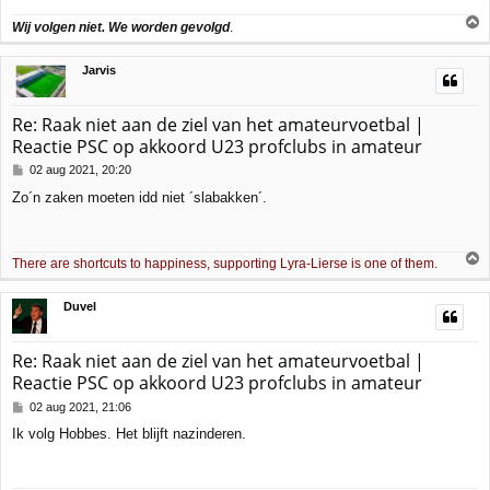
Wij volgen niet. We worden gevolgd
.
h
Jarvis
o
o
g
Re: Raak niet aan de ziel van het amateurvoetbal |
Reactie PSC op akkoord U23 profclubs in amateur
B
02 aug 2021, 20:20
e
Zo´n zaken moeten idd niet ´slabakken´.
r
i
c
h
There are shortcuts to happiness, supporting Lyra-Lierse is one of them.
t
h
Duvel
o
o
g
Re: Raak niet aan de ziel van het amateurvoetbal |
Reactie PSC op akkoord U23 profclubs in amateur
B
02 aug 2021, 21:06
e
Ik volg Hobbes. Het blijft nazinderen.
r
i
c
h