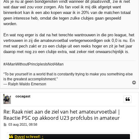
Als je nu al geen bondgenoten vindt wanneer dit plaatsvindt, zie ik niet
wat daar wel zou voor zorgen. Als fan voel ik mij dik afgeript want
binnenkort kan ik een abo kopen waar ik in 20% van de matchen totaal
geen interesse heb, omdat die tegen zulke clubjes gaan gespeeld
worden.
En wat nog erger is dat na het terechte wantrouwen in die pro league, het
vertrouwen in zij die amateurvoetbal vertegenwoordigen ook 0,0 is nu. En
met wat pech zakt er zo een clubje uit een reeks hoger en zit je het jaar
daarop met nog zo een clubje extra, wat zeker niet onwaarschijnlijk is.
#AManWithoutPrinciplesIsNotAMan
“To be yourself in a world that is constantly trying to make you something else
is the greatest accomplishment.”
― Ralph Waldo Emerson
h
cocagast
o
o
g
Re: Raak niet aan de ziel van het amateurvoetbal |
Reactie PSC op akkoord U23 profclubs in amateur
B
03 aug 2021, 08:58
e
r
Duvel
schreef:
↑
i