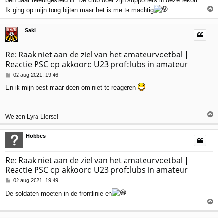
ben daar teleurgesteld in. De club doet zijn supporters in deze tekort.
Ik ging op mijn tong bijten maar het is me te machtig
h
Saki
o
o
g
Re: Raak niet aan de ziel van het amateurvoetbal |
Reactie PSC op akkoord U23 profclubs in amateur
B
02 aug 2021, 19:46
e
En ik mijn best maar doen om niet te reageren
r
i
c
h
We zen Lyra-Lierse!
t
h
Hobbes
o
o
g
Re: Raak niet aan de ziel van het amateurvoetbal |
Reactie PSC op akkoord U23 profclubs in amateur
B
02 aug 2021, 19:49
e
De soldaten moeten in de frontlinie eh
r
i
c
h
h