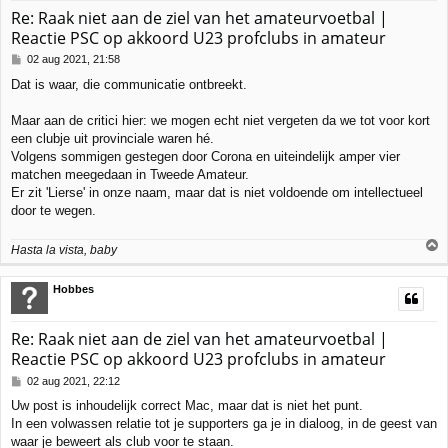
g
Re: Raak niet aan de ziel van het amateurvoetbal |
Reactie PSC op akkoord U23 profclubs in amateur
B
02 aug 2021, 21:58
e
Dat is waar, die communicatie ontbreekt.
r
i
c
Maar aan de critici hier: we mogen echt niet vergeten da we tot voor kort
h
een clubje uit provinciale waren hé.
t
Volgens sommigen gestegen door Corona en uiteindelijk amper vier
matchen meegedaan in Tweede Amateur.
Er zit 'Lierse' in onze naam, maar dat is niet voldoende om intellectueel
door te wegen.
Hasta la vista, baby
h
Hobbes
o
o
g
Re: Raak niet aan de ziel van het amateurvoetbal |
Reactie PSC op akkoord U23 profclubs in amateur
B
02 aug 2021, 22:12
e
Uw post is inhoudelijk correct Mac, maar dat is niet het punt.
r
In een volwassen relatie tot je supporters ga je in dialoog, in de geest van
i
c
waar je beweert als club voor te staan.