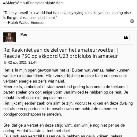
#AManWithoutPrinciplesIsNotAMan
t
“To be yourself in a world that is constantly trying to make you something else
is the greatest accomplishment.”
― Ralph Waldo Emerson
h
Mac
o
o
g
Re: Raak niet aan de ziel van het amateurvoetbal |
Reactie PSC op akkoord U23 profclubs in amateur
B
02 aug 2021, 21:44
e
Het is in mijn ogen gewoon wat het is. Buiten wat verhaal halen kunnen
r
we hier niets aan doen. Elke verzet lijkt me in deze fase nu eens echt
i
c
verloren energie en zelfs wat naïef.
h
Meer zelfs, ambetant of stampvoetend gedrag kan ons in de toekomst
t
parten spelen om ooit enige vorm van invloed te hebben op de rest. Je
maakt jezelf daar niet populair mee.
Het lijkt mij eerder zaak om slim te zijn, vooruit te kijken en deze dwaling
net als een opportuniteit te beschouwen om achter de schermen
bondgenootschappen te smeden.
Stel dat ge u verzet en deze strijd wint, dan win je nog niet per se de
oorlog. En dat laatste is toch het doel.
Er is ook een verschil tussen gelijk hebben en gelijk krijgen, helaas.