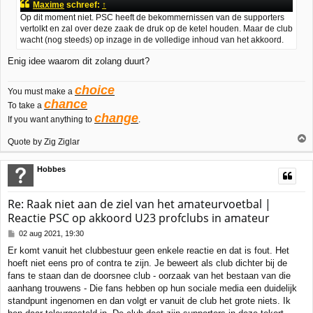
Maxime
schreef:
↑
i
Op dit moment niet. PSC heeft de bekommernissen van de supporters
c
vertolkt en zal over deze zaak de druk op de ketel houden. Maar de club
h
wacht (nog steeds) op inzage in de volledige inhoud van het akkoord.
t
Enig idee waarom dit zolang duurt?
choice
You must make a
chance
To take a
change
If you want anything to
.
Quote by Zig Ziglar
h
Hobbes
o
o
g
Re: Raak niet aan de ziel van het amateurvoetbal |
Reactie PSC op akkoord U23 profclubs in amateur
B
02 aug 2021, 19:30
e
Er komt vanuit het clubbestuur geen enkele reactie en dat is fout. Het
r
hoeft niet eens pro of contra te zijn. Je beweert als club dichter bij de
i
c
fans te staan dan de doorsnee club - oorzaak van het bestaan van die
h
aanhang trouwens - Die fans hebben op hun sociale media een duidelijk
t
standpunt ingenomen en dan volgt er vanuit de club het grote niets. Ik