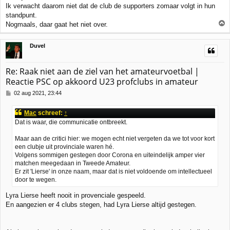
h
Ik verwacht daarom niet dat de club de supporters zomaar volgt in hun
t
standpunt.
Nogmaals, daar gaat het niet over.
h
Duvel
o
o
g
Re: Raak niet aan de ziel van het amateurvoetbal |
Reactie PSC op akkoord U23 profclubs in amateur
B
02 aug 2021, 23:44
e
r
Mac
schreef:
↑
i
Dat is waar, die communicatie ontbreekt.
c
h
Maar aan de critici hier: we mogen echt niet vergeten da we tot voor kort
t
een clubje uit provinciale waren hé.
Volgens sommigen gestegen door Corona en uiteindelijk amper vier
matchen meegedaan in Tweede Amateur.
Er zit 'Lierse' in onze naam, maar dat is niet voldoende om intellectueel
door te wegen.
Lyra Lierse heeft nooit in provenciale gespeeld.
En aangezien er 4 clubs stegen, had Lyra Lierse altijd gestegen.