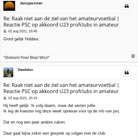
Jazzyjazzman
t
o
o
g
Re: Raak niet aan de ziel van het amateurvoetbal |
Reactie PSC op akkoord U23 profclubs in amateur
B
02 aug 2021, 19:49
e
Groot gelijk Hobbes.
r
i
c
h
“Shebam! Pow! Blop! Wizz!”
t
h
Daedalus
o
o
g
Re: Raak niet aan de ziel van het amateurvoetbal |
Reactie PSC op akkoord U23 profclubs in amateur
B
02 aug 2021, 20:19
e
Hij heeft gelijk. Ik volg daarin, maar dat wisten jullie.
r
Ik leg de kwestie nog deze week opnieuw voor op de rvb van psc.
i
c
h
Dat en nog een paar andere zaken.
t
Daar gaat bijna zeker een gesprek op volgen met de club.