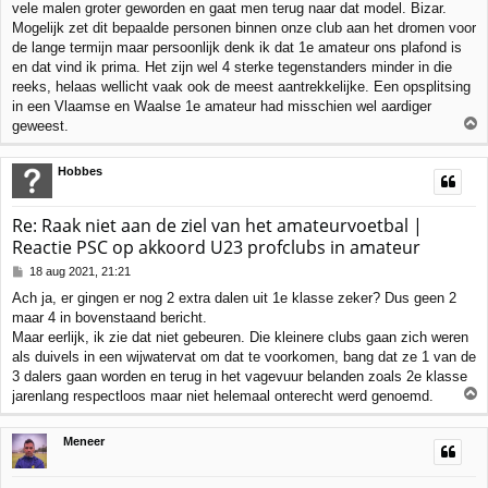
vele malen groter geworden en gaat men terug naar dat model. Bizar.
Mogelijk zet dit bepaalde personen binnen onze club aan het dromen voor
de lange termijn maar persoonlijk denk ik dat 1e amateur ons plafond is
en dat vind ik prima. Het zijn wel 4 sterke tegenstanders minder in die
reeks, helaas wellicht vaak ook de meest aantrekkelijke. Een opsplitsing
in een Vlaamse en Waalse 1e amateur had misschien wel aardiger
geweest.
h
Hobbes
o
o
g
Re: Raak niet aan de ziel van het amateurvoetbal |
Reactie PSC op akkoord U23 profclubs in amateur
B
18 aug 2021, 21:21
e
Ach ja, er gingen er nog 2 extra dalen uit 1e klasse zeker? Dus geen 2
r
maar 4 in bovenstaand bericht.
i
c
Maar eerlijk, ik zie dat niet gebeuren. Die kleinere clubs gaan zich weren
h
als duivels in een wijwatervat om dat te voorkomen, bang dat ze 1 van de
t
3 dalers gaan worden en terug in het vagevuur belanden zoals 2e klasse
jarenlang respectloos maar niet helemaal onterecht werd genoemd.
h
Meneer
o
o
g