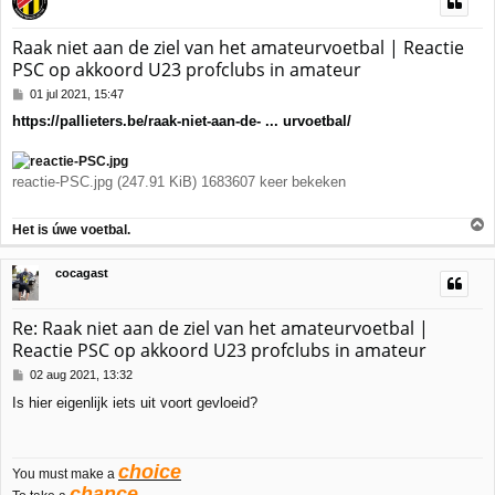
Raak niet aan de ziel van het amateurvoetbal | Reactie
PSC op akkoord U23 profclubs in amateur
B
01 jul 2021, 15:47
e
https://pallieters.be/raak-niet-aan-de- ... urvoetbal/
r
i
c
h
reactie-PSC.jpg (247.91 KiB) 1683607 keer bekeken
t
Het is úwe voetbal.
h
cocagast
o
o
g
Re: Raak niet aan de ziel van het amateurvoetbal |
Reactie PSC op akkoord U23 profclubs in amateur
B
02 aug 2021, 13:32
e
Is hier eigenlijk iets uit voort gevloeid?
r
i
c
h
choice
You must make a
t
chance