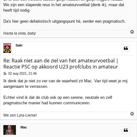
We zijn een slapende reus in het amateurvoetbal (denk ik), maar dat
heeft tijd nodig.
Da's hier geen defaitistisch uitgangspunt hé, eerder een pragmatisch.
Hasta la vista, baby
h
Saki
o
o
g
Re: Raak niet aan de ziel van het amateurvoetbal |
Reactie PSC op akkoord U23 profclubs in amateur
B
02 aug 2021, 21:46
e
Ik denk dat je niet zo ver van de waarheid zit Mac. Van tijd weet je mij
r
aangenaam te verrassen.
i
c
h
Echter vind ik dat de club ook op een serene, neutrale en zelf
t
pragmatische manier had kunnen communiceren.
We zen Lyra-Lierse!
h
Mac
o
o