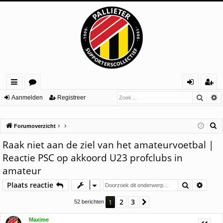
Zoek
U
ne
or
an
eg
Aanmelden
Registreer
lle
u
m
ist
Z
Forumoverzicht
lin
m
el
re
o
Raak niet aan de ziel van het amateurvoetbal |
ks
s
de
er
e
Reactie PSC op akkoord U23 profclubs in
n
k
amateur
Zoek
Uitge
Plaats reactie
2
3
1
Volgende
52 berichten
Maxime