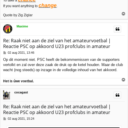
To take a
change
If you want anything to
.
Quote by Zig Ziglar
h
Maxime
o
o
g
Re: Raak niet aan de ziel van het amateurvoetbal |
Reactie PSC op akkoord U23 profclubs in amateur
B
02 aug 2021, 13:46
e
Op dit moment niet. PSC heeft de bekommernissen van de supporters
r
vertolkt en zal over deze zaak de druk op de ketel houden. Maar de club
i
c
wacht (nog steeds) op inzage in de volledige inhoud van het akkoord.
h
t
Het is úwe voetbal.
h
cocagast
o
o
g
Re: Raak niet aan de ziel van het amateurvoetbal |
Reactie PSC op akkoord U23 profclubs in amateur
B
02 aug 2021, 15:24
e
r